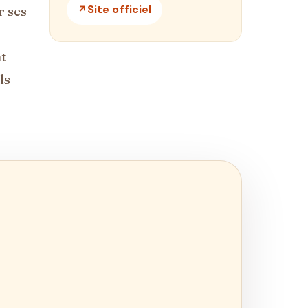
Site officiel
r ses
t
ls