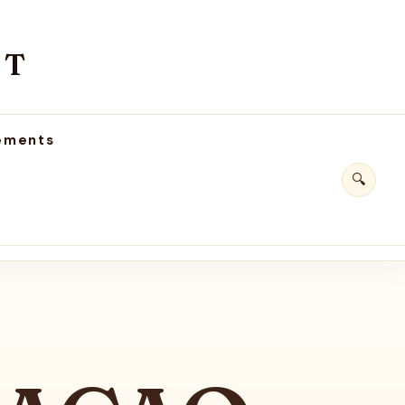
AT
ements
🔍