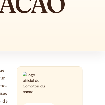
CACAO
que
œur
êpes
âtes
» de